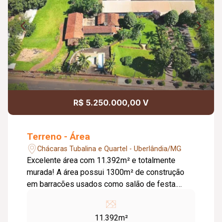
R$ 5.250.000,00 V
Terreno - Área
Chácaras Tubalina e Quartel - Uberlândia/MG
Excelente área com 11.392m² e totalmente
murada! A área possui 1300m² de construção
em barracões usados como salão de festa.
Possui casa com piscina adulto e infantil, com
pomar e galinheiro. Casa com 03 quartos sendo
11.392m²
01 suíte, cozinha ampla, sala de jantar, sala de