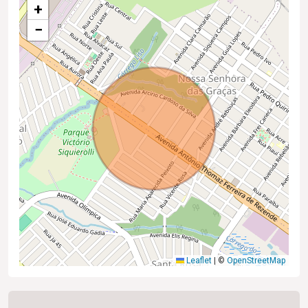
+
−
Leaflet
|
©
OpenStreetMap