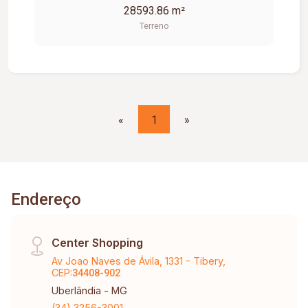
28593.86 m²
Terreno
«
1
»
Endereço
Center Shopping
Av Joao Naves de Ávila, 1331 - Tibery,
CEP:
34408-902
Uberlândia - MG
(34) 3256-3001