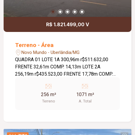
R$ 1.821.499,00 V
Terreno - Área
Novo Mundo - Uberlândia/MG
QUADRA 01 LOTE 1A 300,96m r$511.632,00
FRENTE 32,61m COMP. 14,13m LOTE 2A
256,19m r$435.523,00 FRENTE 17,78m COMP.
14,49m LOTE 3A 257,44m r$437.648,00 FRENTE
17,51m COMP. 14,85m LOTE 4A 256,88m
256 m²
1071 m²
r$436.696,00 FRENTE 17,16m COMP. 15,20m
Terreno
A. Total