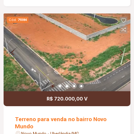
Imóvel * Terreno plano * Área total de 2.523,24
m² * Frente para avenida de grande fluxo *
Potencial para uso comercial ou residencial
Cód.
79384
Diferenciais que encantam O imóvel oferece uma
oportunidade única para investidores e
empreendedores que buscam um ponto
estratégico em área de constante valorização.
Sua localização atratividade para diversos tipos
de negócios. Observações Valor e
disponibilidade sujeitos a alteração.
R$ 720.000,00 V
Terreno para venda no bairro Novo
Mundo
Novo Mundo - Uberlândia/MG