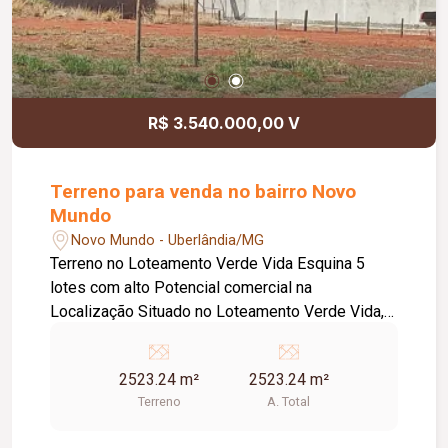
R$ 3.540.000,00 V
Terreno para venda no bairro Novo
Mundo
Novo Mundo - Uberlândia/MG
Terreno no Loteamento Verde Vida Esquina 5
lotes com alto Potencial comercial na
Localização Situado no Loteamento Verde Vida,
este terreno está localizado em uma das
avenidas e estratégicas da região. A posição
2523.24 m²
2523.24 m²
privilegiada garante grande visibilidade e
Terreno
A. Total
facilidade de acesso, tornando-o ideal para
projetos comerciais ou mistos. Características do