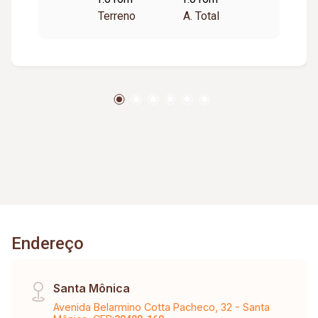
1.015,73 m² - Topografia: Plana, facilitando
Terreno
A. Total
construções - Infraestrutura: Ruas asfaltadas,
iluminação pública e rede de esgoto disponíveis
Potencial de Uso: - Comercial: Ideal para
construção de galpões, centros logísticos ou
estabelecimentos comerciais, aproveitando a
proximidade com o aeroporto e vias de grande
circulação. - Residencial: Perfeito para
empreendimentos residenciais, como prédios
ou condomínios, em uma região tranquila e
valorizada. Diferenciais: - Visibilidade:
Localização privilegiada com excelente
visibilidade para negócios e frente ampla em
esquina sendo ideal para fachada comercial. -
Endereço
Valorização: Bairro planejado, com ruas largas,
iluminação moderna, paisagismo, em constante
crescimento, com infraestrutura completa e alta
Santa Mônica
demanda imobiliária.
Avenida Belarmino Cotta Pacheco, 32 - Santa