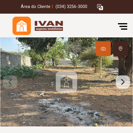
Área do Cliente
|
(034) 3256-3000