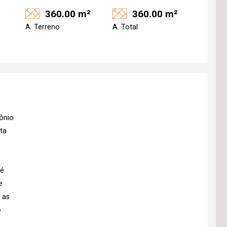
360.00 m²
360.00 m²
A. Terreno
A. Total
ônio
lta
 é
e
e as
o