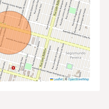
Leaflet
|
©
OpenStreetMap