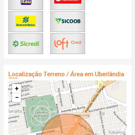
Localização Terreno / Área em Uberlândia
+
−