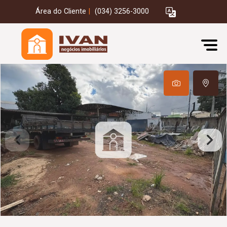
Área do Cliente
|
(034) 3256-3000