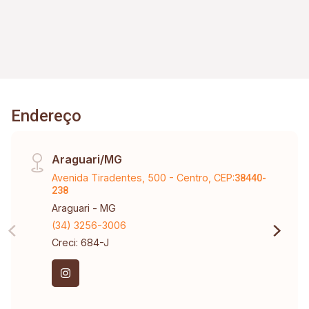
mobiliário; Ciclovia; Pista de caminhada; Espaço
com lareira; Pier flutuante em concreto/EPS;
Rampa de acesso ao lago e guarda-barco;
Serviço de guarda-barco; Heliponto na cobertura
do guarda-barco; Loja de conveniência 24 horas
com autoatendimento. Uma excelente
Endereço
oportunidade para quem busca exclusividade,
contato com a natureza e infraestrutura de alto
nível.
Araguari/MG
Avenida Tiradentes, 500 - Centro, CEP:
38440-
238
Araguari - MG
(34) 3256-3006
Creci: 684-J