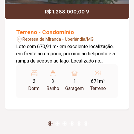
R$ 1.288.000,00 V
Terreno - Condomínio
Represa de Miranda - Uberlândia/MG
Lote com 670,91 m² em excelente localização,
em frente ao empório, próximo ao heliponto e à
rampa de acesso ao lago. Localizado no
primeiro condomínio de alto padrão na Represa
de Miranda totalmente legalizado, com
2
3
1
671m²
matrículas individuais registradas em cartório e
Dorm.
Banho
Garagem
Terreno
aprovação pela Prefeitura de Uberlândia.
Acesso facilitado, sentido Capela da Saudade, a
aproximadamente 22 km de Uberlândia, com
asfalto até o lote. O condomínio oferece uma
estrutura completa de lazer e conveniência;
Quadra de beach tênis; Academia equipada;
Piscina de borda infinita com praia artificial e