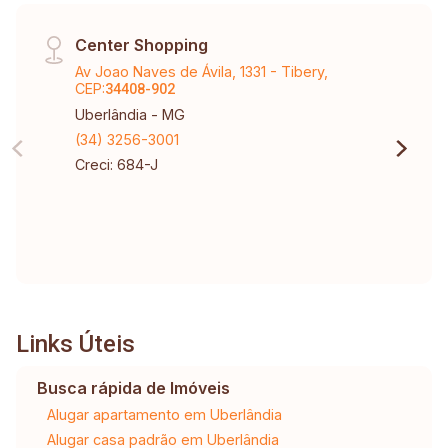
Lote 15-R$1.248.912,00 1040,77m²-Quadra 01-
Lote 16-R$1.248.924,00 1000,00m²-Quadra 01-
Center Shopping
Lote 28-R$1.200.000,00 1050,00m²-Quadra 01-
Av Joao Naves de Ávila, 1331 - Tibery,
Lote 19-R$1.260.768,00 1000,00m²-Quadra-01-
CEP:
34408-902
Lote 28-R$1.200.000,00 1414,70m²-Quadra 01-
Uberlândia - MG
Lote 29-R$1.697.640,00 Tabela sujeita a
(34) 3256-3001
alterações sem aviso prévio.
Creci: 684-J
Links Úteis
Busca rápida de Imóveis
Alugar apartamento em Uberlândia
Alugar casa padrão em Uberlândia