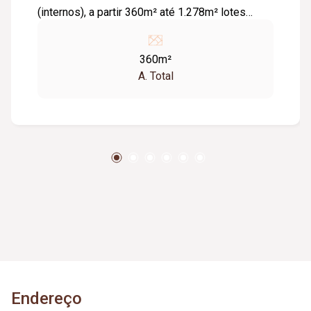
(internos), a partir 360m² até 1.278m² lotes
comerciais (externos), a partir de 1.000m².
Mesmo valor do condomínio para todos os
360m²
lotes, independentes do tamanho média de
A. Total
R$400,00. Condição para financiamento direto
com a construtora e entrada facilitada.
Diferenciais: Próximo ao Uberlândia Shopping,
faculdades e hipermercados 24m² de área
verde externa, clube exclusivo com mais de
12m², piscina em 03 ambientes 02 espaços
gourmet independentes 02 quadras de
tênis(saibro), 02 quadras de peteca e 01 quadra
poliesportiva, sauna e sala de massagem e
academia, playground, sala de Tv e
brinquedoteca sistema de drenagem avançado,
praça, jardins e 02 lagos. 827,94m²-Quadra 05-
Lote 12-R$993.528,00 1278,20m²-Quadra 10-
Endereço
Lote 01-R$1.533.840,00 1040,76m²-Quadra 01-