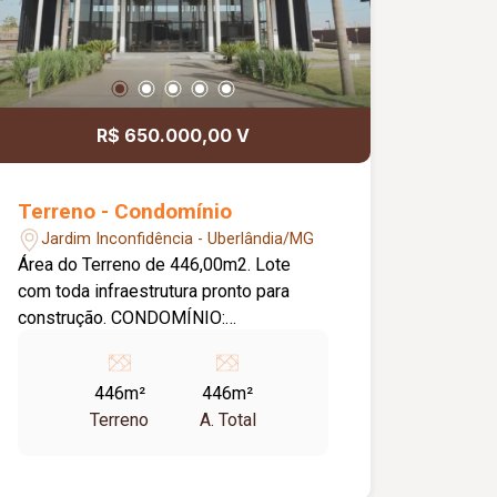
R$ 650.000,00 V
Terreno - Condomínio
Jardim Inconfidência - Uberlândia/MG
Área do Terreno de 446,00m2. Lote
com toda infraestrutura pronto para
construção. CONDOMÍNIO:
Pavimentação; Energia elétrica;
Arborização viária; Sinalização vertical
446m²
446m²
e horizontal; Rede abastecimento de
Terreno
A. Total
água; Rede coletora de esgoto; Rede
de drenagem pluvial. LAZER PREMIUM:
Academia; Quadra de beach tennis; Mini