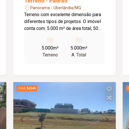
Terreno - Padrão
Panorama - Uberlândia/MG
Terreno com excelente dimensão para
diferentes tipos de projetos. O imóvel
conta com: 5.000 m² de área total; 50
metros de frente; 100 metros de
profundidade; Diferenciais do imóvel:
5.000m²
5.000m²
Ampla metragem; Excelente
Terreno
A. Total
aproveitamento da área; Dimensões
amplas para diversos projetos.
Cód.
52249