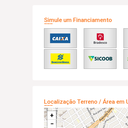
Simule um Financiamento
Localização Terreno / Área em 
+
−