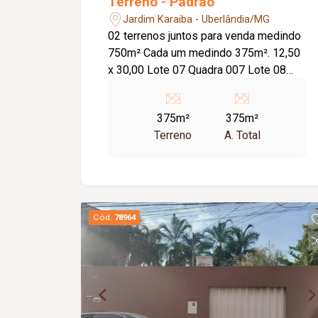
Terreno - Padrão
Jardim Karaiba - Uberlândia/MG
02 terrenos juntos para venda medindo
750m² Cada um medindo 375m². 12,50
x 30,00 Lote 07 Quadra 007 Lote 08
Quadra 007 Meio da quadra.
375m²
375m²
Terreno
A. Total
Cód.
78964