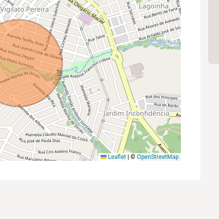
Leaflet
|
©
OpenStreetMap