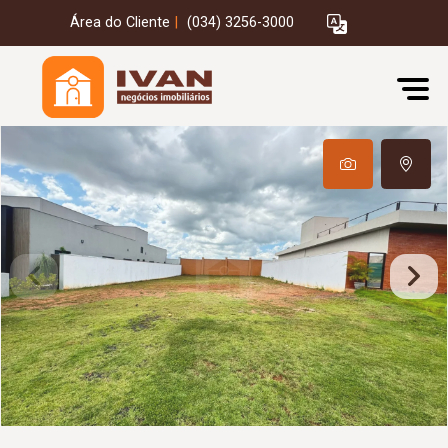
Área do Cliente
|
(034) 3256-3000