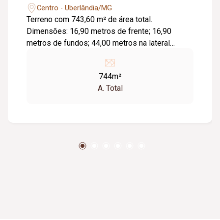
Centro - Uberlândia/MG
Terreno com 743,60 m² de área total.
Dimensões: 16,90 metros de frente; 16,90
metros de fundos; 44,00 metros na lateral
direita; 44,00 metros na lateral esquerda;
Diferenciais: Terreno amplo, com excelente
744m²
aproveitamento para projetos residenciais ou
A. Total
comerciais; Ótima opção para quem busca
espaço, versatilidade e potencial de
valorização.