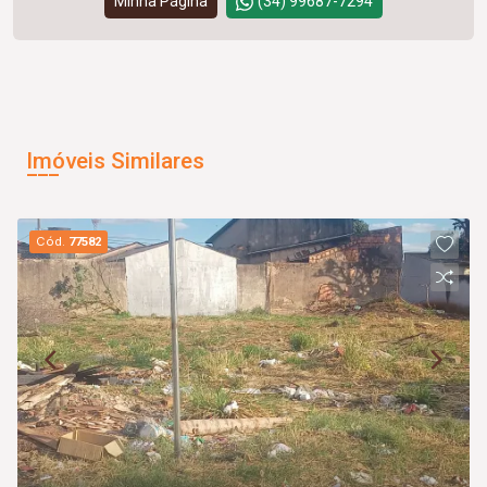
Minha Página
(34) 99687-7294
Imóveis Similares
Cód.
77582