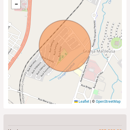
−
Leaflet
|
©
OpenStreetMap