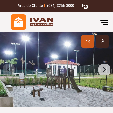
Área do Cliente
|
(034) 3256-3000