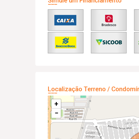
Simule um Financiamento
Localização Terreno / Condomí
+
−