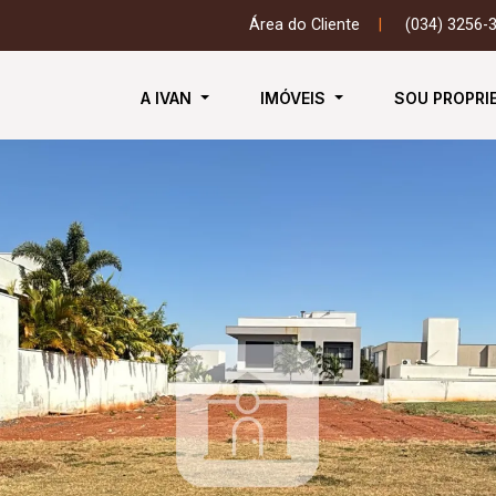
Área do Cliente
|
(034) 3256-
A IVAN
IMÓVEIS
SOU PROPRI