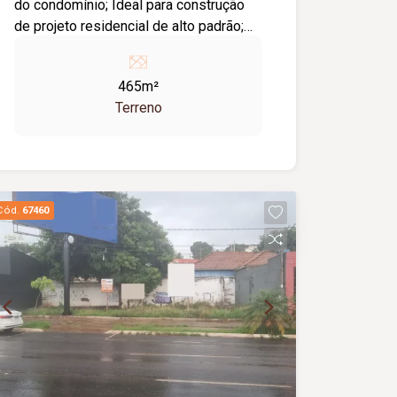
do condomínio; Ideal para construção
de projeto residencial de alto padrão;
Ótima oportunidade para investir ou
construir a casa dos seus sonhos.
465m²
Terreno
Cód.
67460