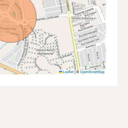
Leaflet
|
©
OpenStreetMap