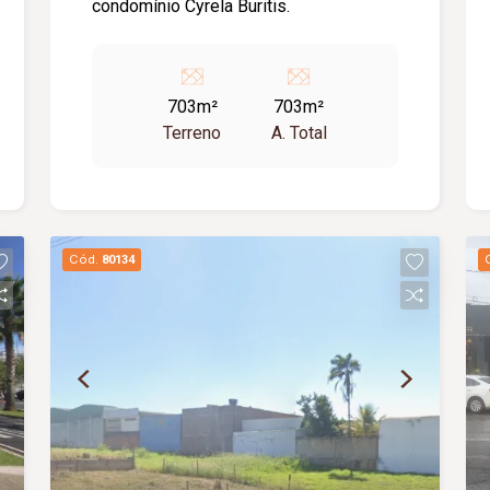
condomínio Cyrela Buritis.
703m²
703m²
Terreno
A. Total
Cód.
80134