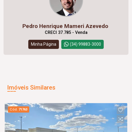
Pedro Henrique Mameri Azevedo
CRECI 37.785 - Venda
Minha Página
(34) 99883-3000
Imóveis Similares
Cód.
71763