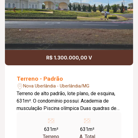
R$ 1.300.000,00 V
Terreno - Padrão
Nova Uberlândia - Uberlândia/MG
Terreno de alto padrão, lote plano, de esquina,
631m². O condomínio possui: Academia de
musculação Piscina olímpica Duas quadras de
tênis Quadra de beach tênis Campo Society
Playground infantil Salão de jogos Sala de
631m²
631m²
brinquedos Estações de hidratação Pista de
Terreno
A. Total
ciclismo Pista de caminhada Linha de