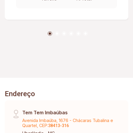
transmissão de energia subterrânea Geradores
de segurança Segurança física 24 horas
Câmeras de vídeo monitoramento Área de
contemplação.
Endereço
Tem Tem Imbaúbas
Avenida Imbaúba, 1676 - Chácaras Tubalina e
Quartel, CEP:
38413-316