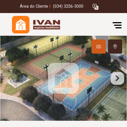
Área do Cliente
|
(034) 3256-3000