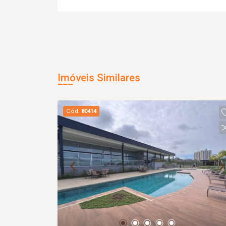
Imóveis Similares
Cód.
80414