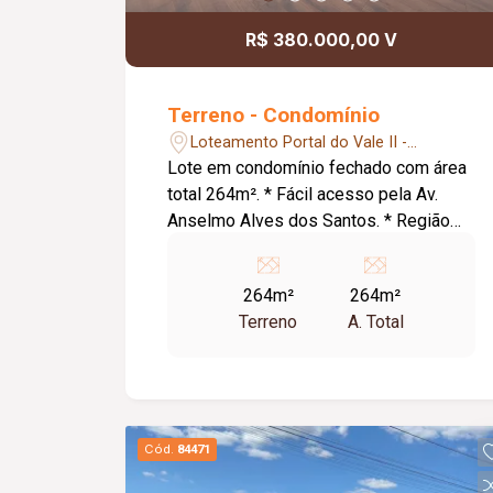
R$ 380.000,00 V
Terreno - Condomínio
Loteamento Portal do Vale II -
Uberlândia/MG
Lote em condomínio fechado com área
total 264m². * Fácil acesso pela Av.
Anselmo Alves dos Santos. * Região
em crescimento e alta valorização!
Condomínio: * Piscina adulto e infantil
264m²
264m²
aquecidas; * 2 quiosques completos; *
Terreno
A. Total
Playground; * Brinquedoteca
(climatizada); * Espaço Pet; * Espaço
Zen; * Salão de jogos (climatizado); *
Academia completa (climatizada); *
Academia ao ar livre; * Quadra
Cód.
84471
poliesportiva; * 2 quadras de areia
(beach tennis, futevôlei ou vôlei); *