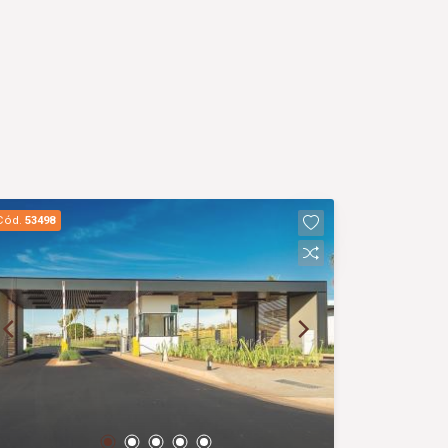
Cód.
53498