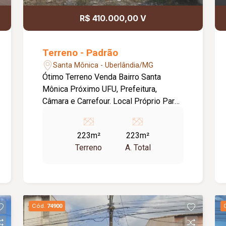
R$ 410.000,00 V
Terreno - Padrão
Santa Mônica - Uberlândia/MG
Ótimo Terreno Venda Bairro Santa
Mônica Próximo UFU, Prefeitura,
Câmara e Carrefour. Local Próprio Para
Comércios Ou Residências. Área
Terreno: Frente = 17,00 m e Fundo =
223m²
223m²
19,35 m e Lado Direito = 20,15 m e
Terreno
A. Total
Lado Esquerdo = 7,08 m, Totalizando
223,00 m2. Plano.
Cód.
74900