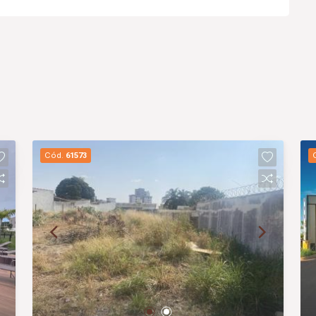
Cód.
61573