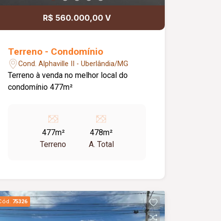
R$ 560.000,00 V
Terreno - Condomínio
Cond. Alphaville II - Uberlândia/MG
Terreno à venda no melhor local do
condomínio 477m²
477m²
478m²
Terreno
A. Total
Cód.
75326