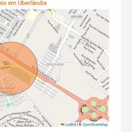
nio em Uberlândia
Leaflet
|
©
OpenStreetMap