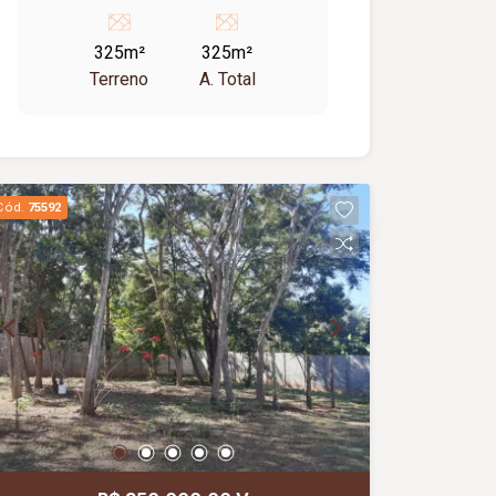
325m²
325m²
Terreno
A. Total
Cód.
75592