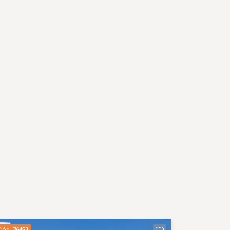
Cód.
76453