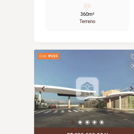
360m²
Terreno
Cód.
81224