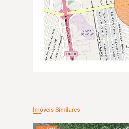
Imóveis Similares
Cód.
63482