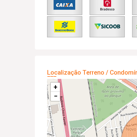
Localização Terreno / Condomí
+
−