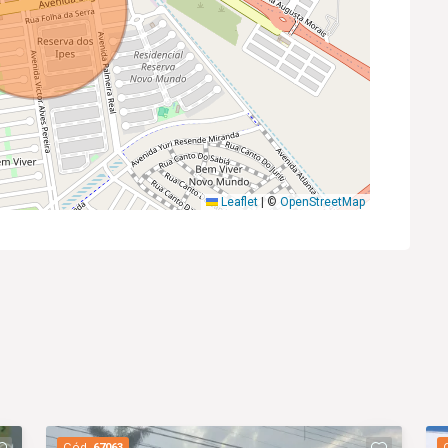
Leaflet
|
©
OpenStreetMap
Cód.
67063