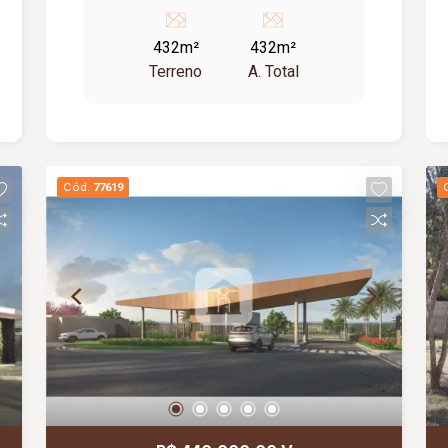
432m²
432m²
Terreno
A. Total
Cód.
77619