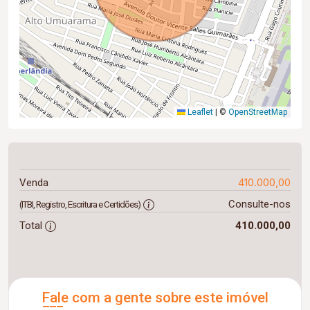
Leaflet
|
©
OpenStreetMap
410.000,00
Venda
Consulte-nos
(ITBI, Registro, Escritura e Certidões)
Total
410.000,00
Fale com a gente sobre este imóvel