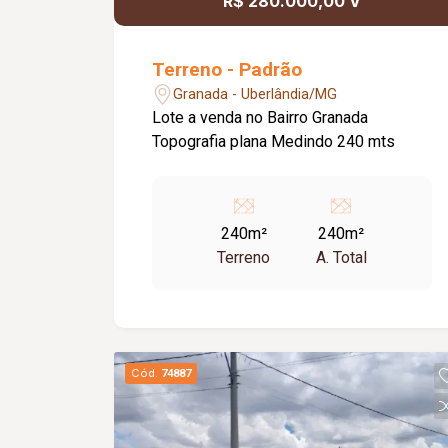
R$ 280.000,00 V
Terreno - Padrão
Granada - Uberlândia/MG
Lote a venda no Bairro Granada
Topografia plana Medindo 240 mts
240m²
240m²
Terreno
A. Total
Cód.
74887