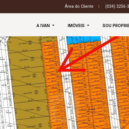
Área do Cliente
|
(034) 3256-
A IVAN
IMÓVEIS
SOU PROPRI