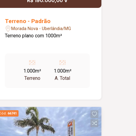
R$ 190.000,00 V
Terreno - Padrão
Morada Nova - Uberlândia/MG
Terreno plano com 1000m²
1.000m²
1.000m²
Terreno
A. Total
Cód.
66741