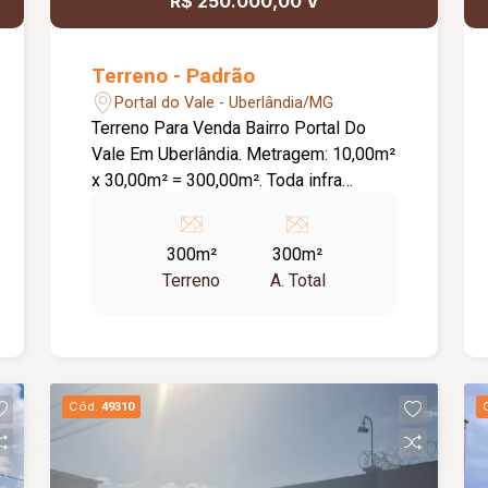
R$ 250.000,00 V
Terreno - Padrão
Portal do Vale - Uberlândia/MG
Terreno Para Venda Bairro Portal Do
Vale Em Uberlândia. Metragem: 10,00m²
x 30,00m² = 300,00m². Toda infra
estrutura. Excelente localização. Plano.
300m²
300m²
Terreno
A. Total
Cód.
49310