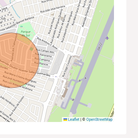
Leaflet
|
©
OpenStreetMap