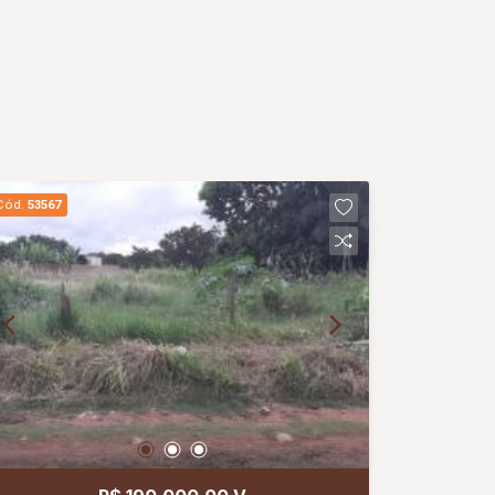
Cód.
53567