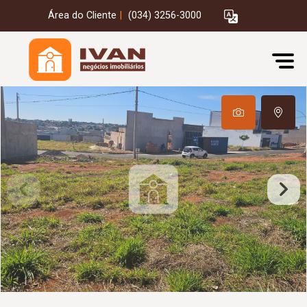
Área do Cliente
|
(034) 3256-3000