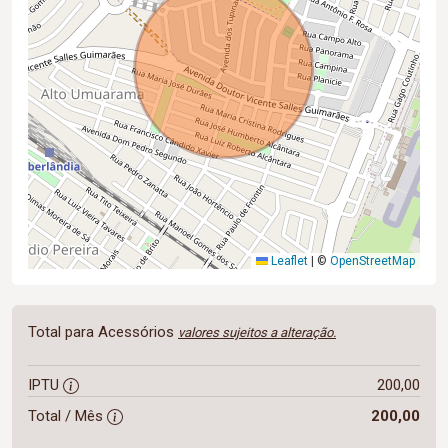
Leaflet
|
©
OpenStreetMap
Total para Acessórios
valores sujeitos a alteração.
IPTU
200,00
Total / Mês
200,00