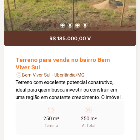
R$ 185.000,00 V
Terreno para venda no bairro Bem
Viver Sul
Bem Viver Sul - Uberlândia/MG
Terreno com excelente potencial construtivo,
ideal para quem busca investir ou construir em
uma região em constante crescimento. O imóvel
conta com: 250 m² de área total; Diferenciais do
imóvel: Excelente aproveitamento da área; Ideal
250 m²
250 m²
para construção residencial; Região em
Terreno
A. Total
crescimento e valorização contínua; Potencial
para investimento; Dimensão versátil para