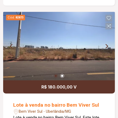
diferentes projetos; Excelente oportunidade para
quem busca investir ou construir com conforto e
praticidade.
Cód.
82873
R$ 180.000,00 V
Lote à venda no bairro Bem Viver Sul
Bem Viver Sul - Uberlândia/MG
Lote à venda no bairro Bem Viver Sul. Este lote