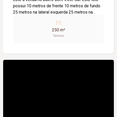
possui 10 metros de frente 10 metros de fundo
25 metros na lateral esquerda 25 metros na
lateral direita Totalizando 250M² de terreno.
Topografia Plana, na 2 quadra do Bairro. Ótima
250 m²
opção para investir em uma localização com
Terreno
projeção de valorização para os próximos anos.
Entre em contato e agende já o seu atendimento.