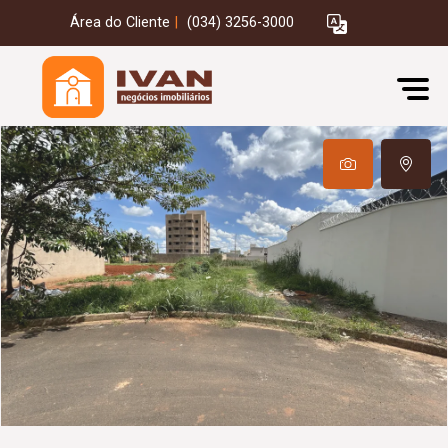
Área do Cliente
|
(034) 3256-3000