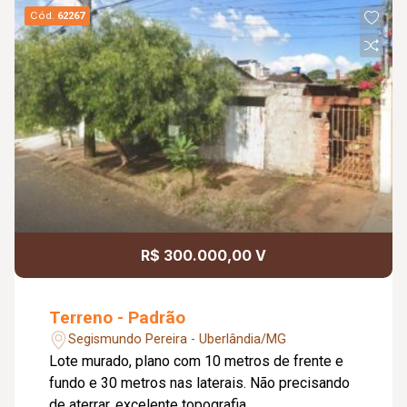
Cód.
62267
R$ 300.000,00 V
Terreno - Padrão
Segismundo Pereira - Uberlândia/MG
Lote murado, plano com 10 metros de frente e
fundo e 30 metros nas laterais. Não precisando
de aterrar, excelente topografia.