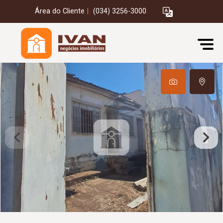
Área do Cliente
|
(034) 3256-3000