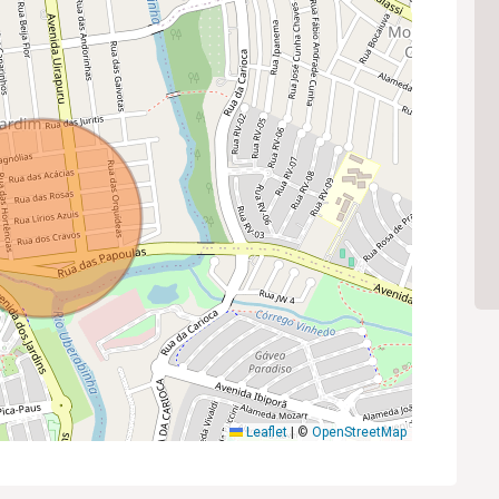
Leaflet
|
©
OpenStreetMap