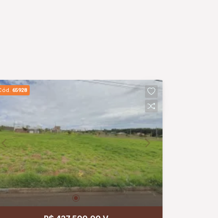
Cód.
65928