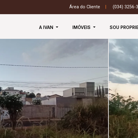
Área do Cliente
|
(034) 3256-
A IVAN
IMÓVEIS
SOU PROPRI