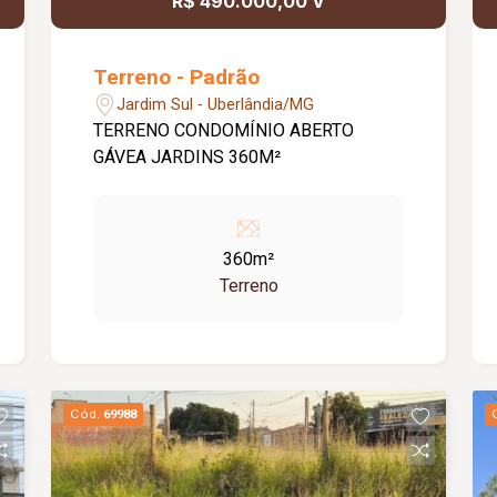
R$ 490.000,00 V
Terreno - Padrão
Jardim Sul - Uberlândia/MG
TERRENO CONDOMÍNIO ABERTO
GÁVEA JARDINS 360M²
360m²
Terreno
Cód.
69988