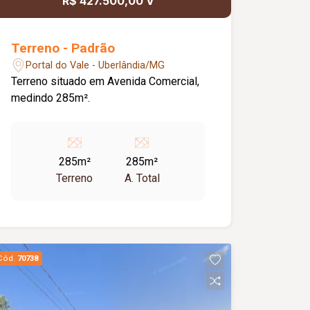
R$ 427.500,00 V
Terreno - Padrão
Portal do Vale - Uberlândia/MG
Terreno situado em Avenida Comercial,
medindo 285m².
285m²
285m²
Terreno
A. Total
Cód.
70738