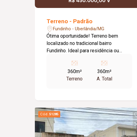
R$ 450.000,00 V
Terreno - Padrão
Fundinho - Uberlândia/MG
Ótima oportunidade! Terreno bem
localizado no tradicional bairro
Fundinho. Ideal para residência ou
investimento. Região tranquila, com
fácil acesso ao centro e completa
360m²
360m²
infraestrutura. Entre em contato e
Terreno
A. Total
agende uma visita!
Cód.
51285