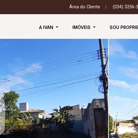
Área do Cliente
|
(034) 3256-
A IVAN
IMÓVEIS
SOU PROPRI