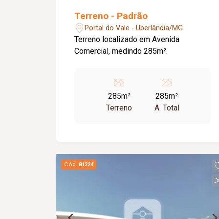
Terreno - Padrão
Portal do Vale - Uberlândia/MG
Terreno localizado em Avenida
Comercial, medindo 285m².
285m²
285m²
Terreno
A. Total
Cód.
81224