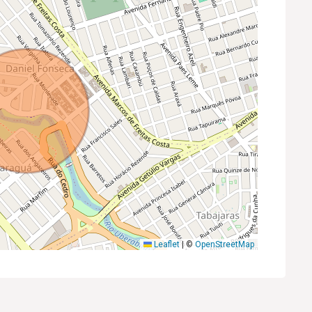
Leaflet
|
©
OpenStreetMap