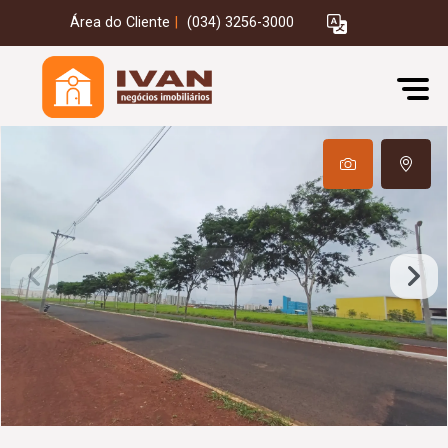
Área do Cliente
|
(034) 3256-3000