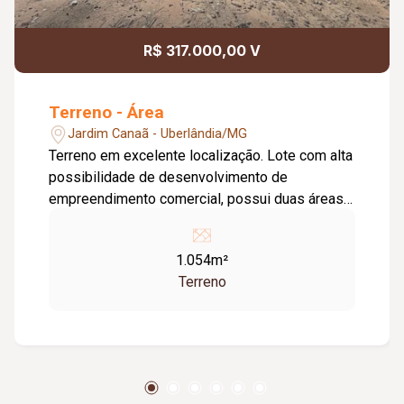
R$ 317.000,00 V
Terreno - Área
Jardim Canaã - Uberlândia/MG
Terreno em excelente localização. Lote com alta
possibilidade de desenvolvimento de
empreendimento comercial, possui duas áreas
de 1000m² disponível no mesmo setor. Frente
22,25m; Fundo 22,25m; Lateral esquerda
1.054m²
47,54m; Lateral direita 47,25m; Totalizando
Terreno
1,054,54m². Valores sujeitos a alterações.