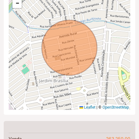
−
Leaflet
|
©
OpenStreetMap
263.250,00
Venda