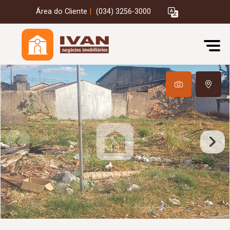
Área do Cliente
|
(034) 3256-3000