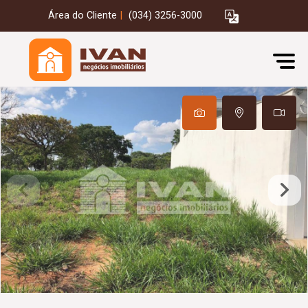
Área do Cliente
|
(034) 3256-3000