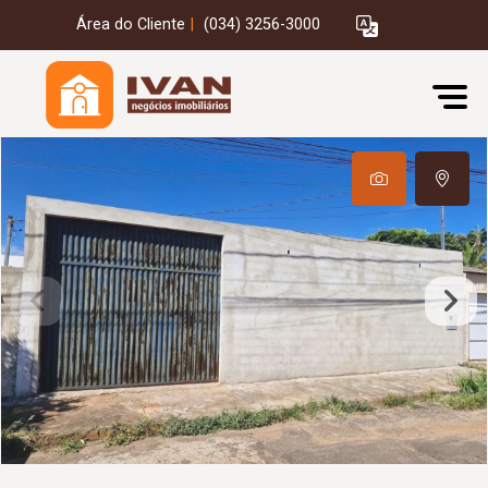
Área do Cliente
|
(034) 3256-3000