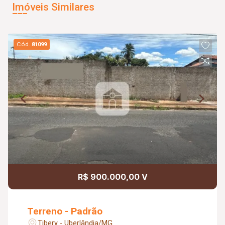
Imóveis Similares
Cód.
81099
R$ 900.000,00 V
Terreno - Padrão
Tibery - Uberlândia/MG