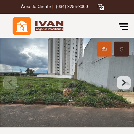
Área do Cliente
|
(034) 3256-3000