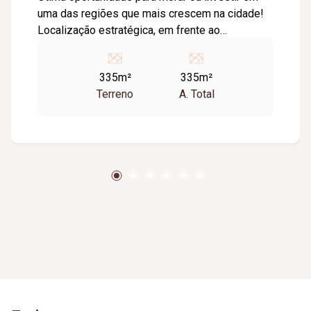
uma das regiões que mais crescem na cidade!
Localização estratégica, em frente ao
condomínio fechado da Construtora Pacaembu,
em área de grande expansão e valorização
335m²
335m²
constante. Detalhes do lote: Área total: 335 m².
Terreno
A. Total
Frente: 10,30 m. Fundo: 32,56 m. Zoneamento
misto, ideal para uso residencial ou comercial.
Perfeito para quem busca construir com
excelente potencial de retorno e visibilidade.