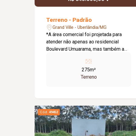
Terreno - Padrão
Grand Ville - Uberlândia/MG
*A área comercial foi projetada para
atender não apenas ao residencial
Boulevard Umuarama, mas também a
todo o setor, que é composto por
diversos bairros e condomínios, * A
275m²
região carece de determinados tipos
Terreno
de comércio, especialmente nos
segmentos de conveniência,
alimentação, gastronomia e serviços.
*Mais de 141 mil pessoas com perfil
médio e alto padrão moram na Zona
Cód.
49452
Leste, *Segmentos que podem ser
instalados incluem: cafeteria, bike shop,
restaurante, fast food, padaria,