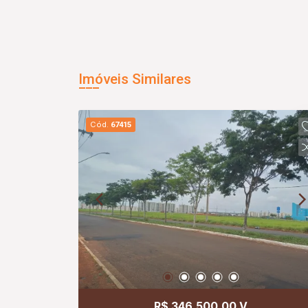
Imóveis Similares
Cód.
67415
R$ 346.500,00 V