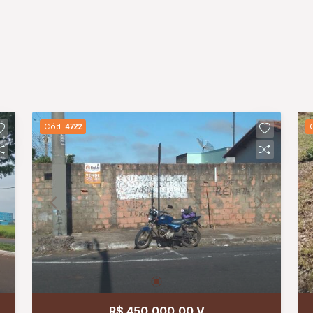
Cód.
4722
R$ 450.000,00 V