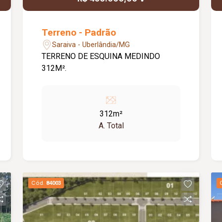
Terreno - Padrão
Saraiva - Uberlândia/MG
TERRENO DE ESQUINA MEDINDO
312M².
312m²
A. Total
Cód.
84003