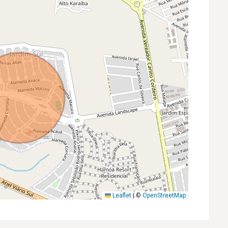
Leaflet
|
©
OpenStreetMap