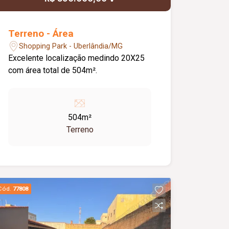
Terreno - Área
Shopping Park - Uberlândia/MG
Excelente localização medindo 20X25
com área total de 504m².
504m²
Terreno
Cód.
77808