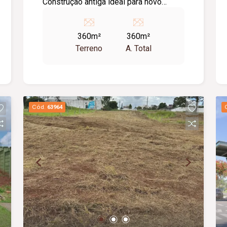
Construção antiga ideal para novo
projeto.
360m²
360m²
Terreno
A. Total
Cód.
63964