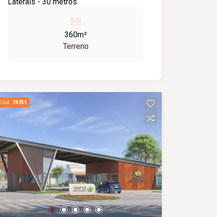
Laterais - 30 metros.
360m²
Terreno
Cód.
74751