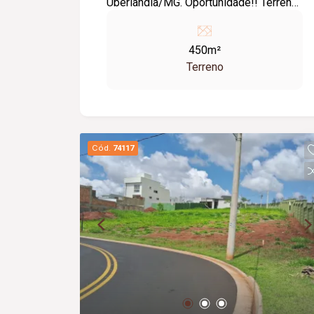
Uberlândia/MG. Oportunidade!! Terreno
em condomínio com 450m², em
localização privilegiada, ao lado da
450m²
praça Pet. Condomínio, 100%
Terreno
monitorado por câmeras de segurança,
Vendo ágio ou quitado, será estudado
troca por ágio de apartamento.
Cód.
74117