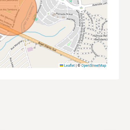
Leaflet
|
©
OpenStreetMap