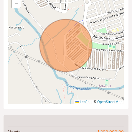
−
Leaflet
|
©
OpenStreetMap
1.300.000,00