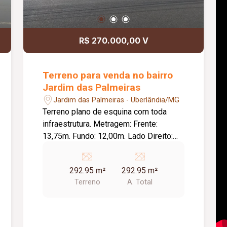
R$ 270.000,00 V
Terreno para venda no bairro
Jardim das Palmeiras
Jardim das Palmeiras - Uberlândia/MG
Terreno plano de esquina com toda
infraestrutura. Metragem: Frente:
13,75m. Fundo: 12,00m. Lado Direito:
24,01m. Lado esquerdo: 21,90m.
Totalizando: 292,95m2.
292.95 m²
292.95 m²
Terreno
A. Total