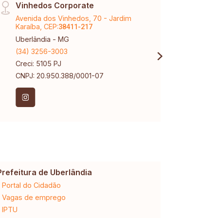
Vinhedos Corporate
Raul
Avenida dos Vinhedos, 70 - Jardim
Aveni
Karaíba, CEP:
Marti
38411-217
Uberlândia - MG
Uberl
(34) 3256-3003
(34) 
Creci: 5105 PJ
Creci
CNPJ: 20.950.388/0001-07
Prefeitura de Uberlândia
Cemig
Portal do Cidadão
2ª via da 
Vagas de emprego
Ligação n
IPTU
Desligam