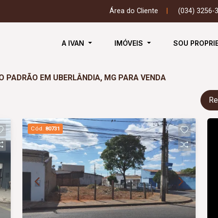
Área do Cliente
|
(034) 3256-
A IVAN
IMÓVEIS
SOU PROPRI
NO PADRÃO EM UBERLÂNDIA, MG PARA VENDA
Re
Cód.
80731