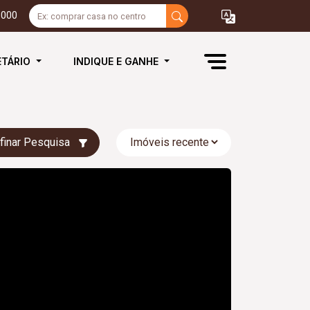
3000
ETÁRIO
INDIQUE E GANHE
finar Pesquisa