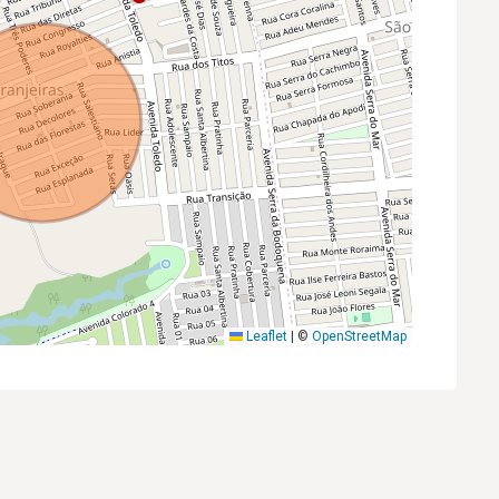
Leaflet
|
©
OpenStreetMap