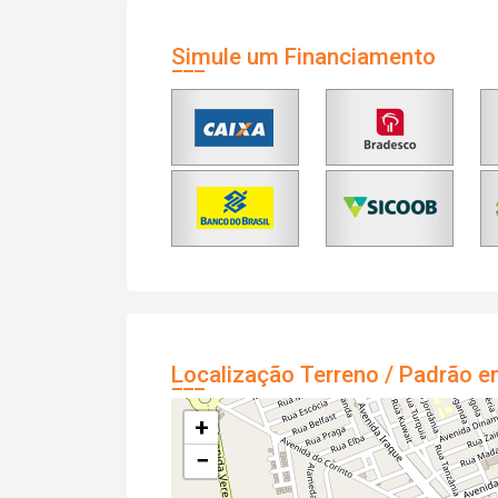
Simule um Financiamento
Localização Terreno / Padrão e
+
−