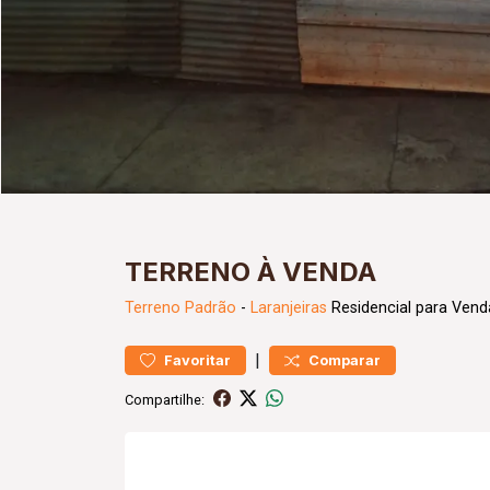
TERRENO À VENDA
Terreno
Padrão
-
Laranjeiras
Residencial para Vend
|
Favoritar
Comparar
Compartilhe: