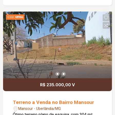
planejamento do projeto.Metragens: O terreno
possui uma área total de 250 m², com dimensões
de 10 metros de frente por 25 metros de
Cód.
68966
profundidade.Atrativos: A fachada do terreno é
voltada para o sol da manhã, o que pode
proporcionar uma iluminação natural agradável e
economia de energia. A área está em boas
condições e é uma oportunidade para quem
busca um espaço bem localizado e com a
documentação em dia.
R$ 235.000,00 V
Terreno a Venda no Bairro Mansour
Mansour - Uberlândia/MG
Ótimo terreno plano de esquina, com 304 m².