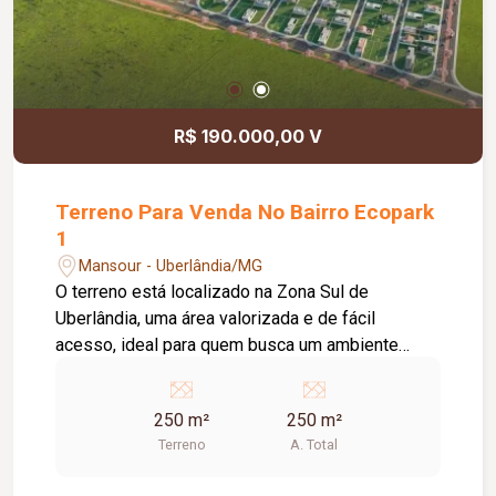
R$ 190.000,00 V
Terreno Para Venda No Bairro Ecopark
1
Mansour - Uberlândia/MG
O terreno está localizado na Zona Sul de
Uberlândia, uma área valorizada e de fácil
acesso, ideal para quem busca um ambiente
tranquilo e bem estruturado para construir a sua
casa.Comodidades: O lote possui documentação
250 m²
250 m²
regularizada, o que garante que está pronto para
Terreno
A. Total
ser construído imediatamente. A topografia é
plana, facilitando o processo de construção e