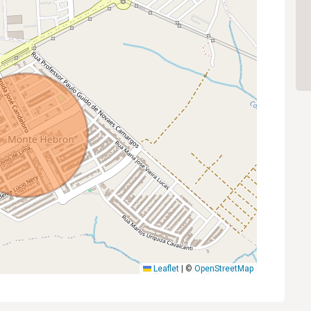
Leaflet
|
©
OpenStreetMap