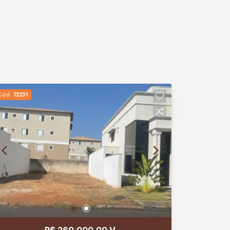
Cód.
72231