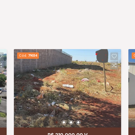
Cód.
79034