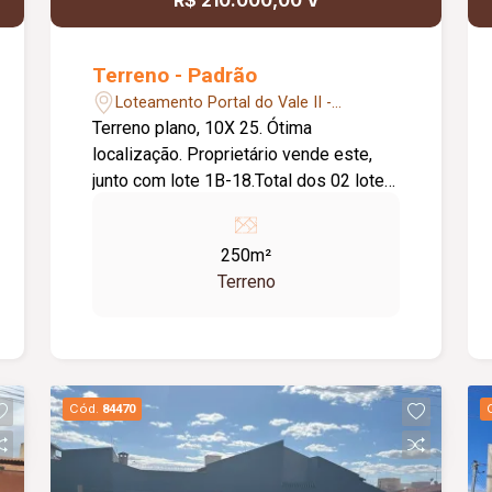
R$ 210.000,00 V
Terreno - Padrão
Loteamento Portal do Vale II -
Uberlândia/MG
Terreno plano, 10X 25. Ótima
localização. Proprietário vende este,
junto com lote 1B-18.Total dos 02 lotes
de 500m²
250m²
Terreno
Cód.
84470