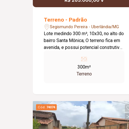
R$ 265.000,00 V
Terreno - Padrão
Segismundo Pereira - Uberlândia/MG
Lote medindo 300 m², 10x30, no alto do
bairro Santa Mônica; O terreno fica em
avenida, e possui potencial construtivo
de 80% para fim comercial; Possui uma
praça de lazer bem próxima e
300m²
Hipermercado, escola a poucos
Terreno
quarteirões;
Cód.
74074