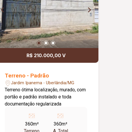
vizinhança segura. Ideal para famílias
que priorizam segurança, pois conta
com sistema de portões eletrônicos
para veículos na rua debaixo e de cima
e portão específico para pedrestes,
monitoramento 24hs pela guardian,
contando com uma maior preocupação
com o bem-estar.
R$ 210.000,00 V
Terreno - Padrão
Jardim Ipanema - Uberlândia/MG
Terreno ótima localização, murado, com
portão e padrão instalado e toda
documentação regularizada
360m²
360m²
Terreno
A. Total