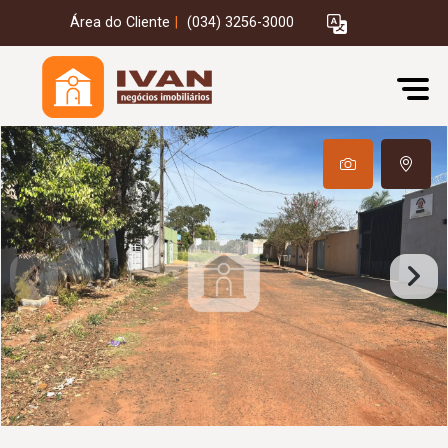
Área do Cliente
|
(034) 3256-3000