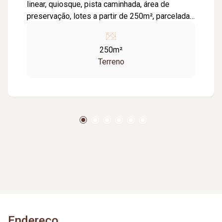
linear, quiosque, pista caminhada, área de
preservação, lotes a partir de 250m², parcelada
em até 180X com correção. Verificar tabela e
disponibilidade, valores sujeitos a alteração.
250m²
Terreno
Endereço