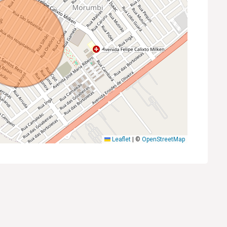
Leaflet
|
©
OpenStreetMap