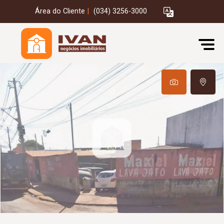
Área do Cliente
|
(034) 3256-3000