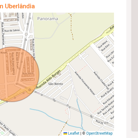
m Uberlândia
Leaflet
|
©
OpenStreetMap