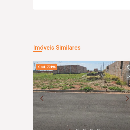
Imóveis Similares
Cód.
79496