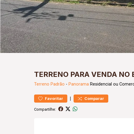
TERRENO PARA VENDA NO
Terreno
Padrão
-
Panorama
Residencial ou Comerc
|
Favoritar
Comparar
Compartilhe: