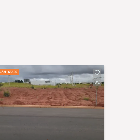
Cód.
65302