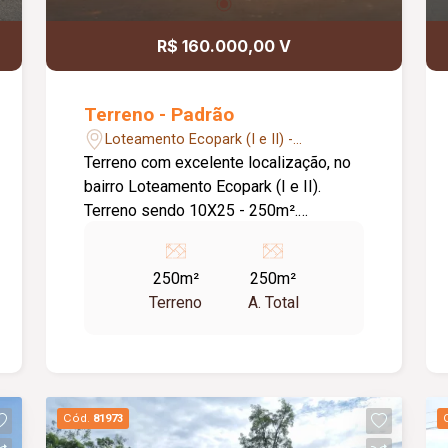
R$ 160.000,00 V
Terreno - Padrão
Loteamento Ecopark (I e II) -
Uberlândia/MG
Terreno com excelente localização, no
bairro Loteamento Ecopark (I e II).
Terreno sendo 10X25 - 250m².
Excelente localização no bairro.
250m²
250m²
Terreno
A. Total
Cód.
81973