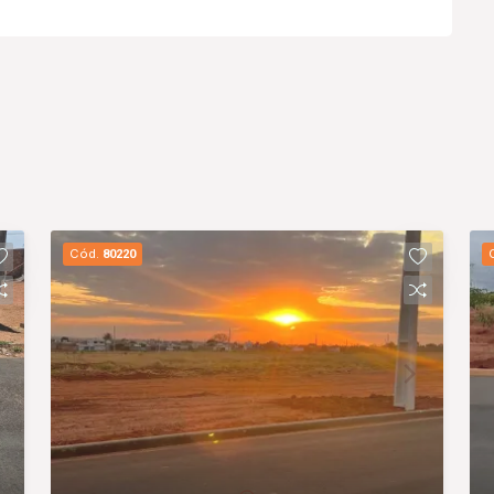
Cód.
80220