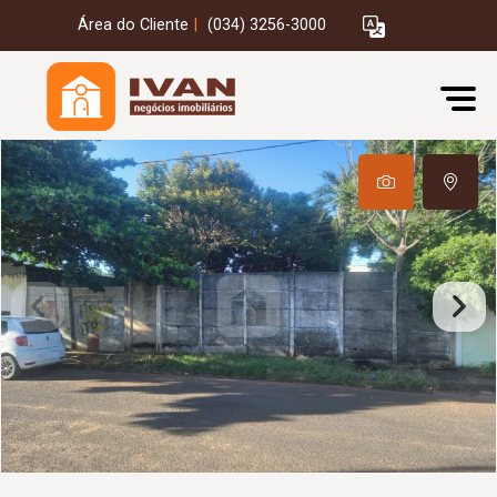
Área do Cliente
|
(034) 3256-3000