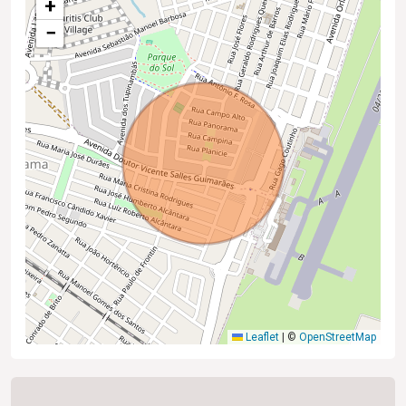
+
−
Leaflet
|
©
OpenStreetMap