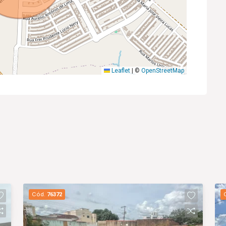
Leaflet
|
©
OpenStreetMap
Cód.
76372