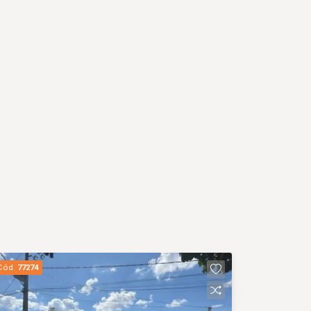
Cód.
77274