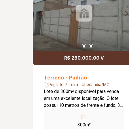
R$ 280.000,00 V
Terreno - Padrão
Vigilato Pereira - Uberlândia/MG
Lote de 300m² disponível para venda
em uma excelente localização. O lote
possui 10 metros de frente e fundo, 30
metros de lateral esquerda e direita,
totalizando em 300m² de área total.
300m²
Este lote possui uma topografia em