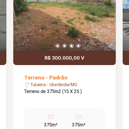
R$ 300.000,00 V
Terreno - Padrão
Tubalina - Uberlândia/MG
Terreno de 375m2 (15 X 25 )
375m²
375m²