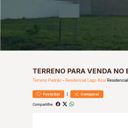
TERRENO PARA VENDA NO 
Terreno
Padrão
-
Residencial Lago Azul
Residencial
|
Favoritar
Comparar
Compartilhe: