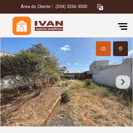
Área do Cliente
|
(034) 3256-3000