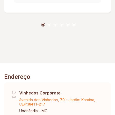
serviços, - Mais de 141 mil pessoas com perfil
médio e alto padrão moram na Zona Leste.
Endereço
Vinhedos Corporate
Avenida dos Vinhedos, 70 - Jardim Karaíba,
CEP:
38411-217
Uberlândia - MG