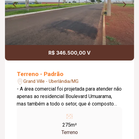
R$ 346.500,00 V
Terreno - Padrão
Grand Ville - Uberlândia/MG
- A área comercial foi projetada para atender não
apenas ao residencial Boulevard Umuarama,
mas também a todo o setor, que é composto
por diversos bairros e condomínios, - Medindo
275m², - A região carece de determinados tipos
275m²
de comércio, especialmente nos segmentos de
Terreno
conveniência, alimentação, gastronomia e