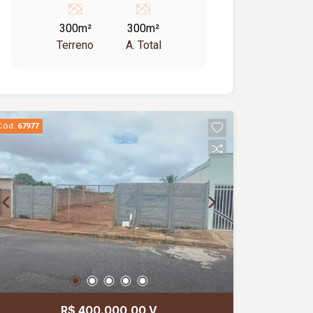
Pica Paus. Topografia boa. Excelente
300m²
300m²
para cômodo comercial (lojas).
Terreno
A. Total
Cód.
67977
R$ 400.000,00 V