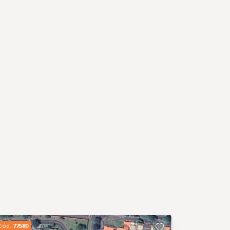
Cód.
77580