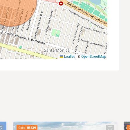
Leaflet
|
©
OpenStreetMap
Cód.
83639