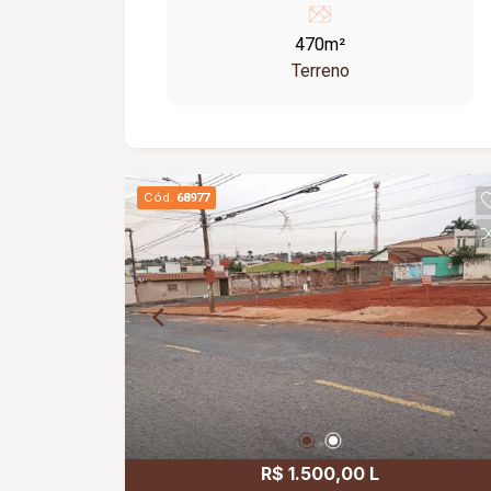
470m²
Terreno
Cód.
68977
R$ 1.500,00 L