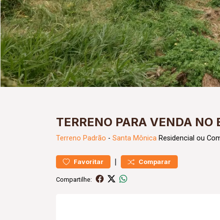
TERRENO PARA VENDA NO 
Terreno
Padrão
-
Santa Mônica
Residencial ou Com
|
Favoritar
Comparar
Compartilhe: