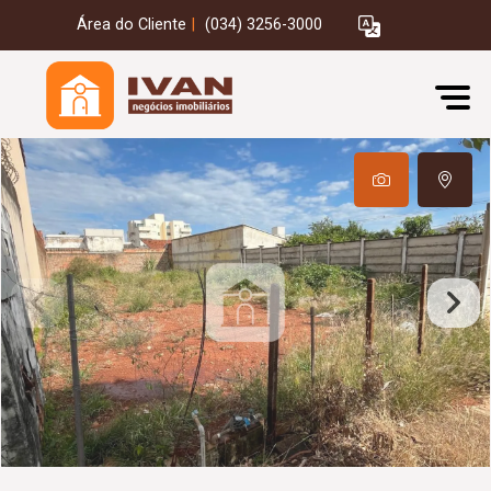
Área do Cliente
|
(034) 3256-3000