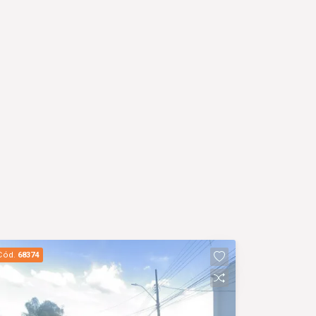
Cód.
68374