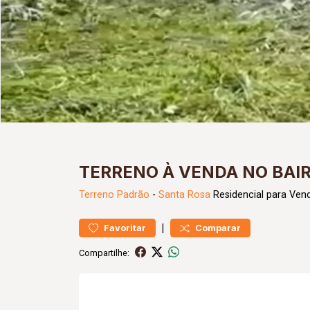
TERRENO À VENDA NO BAI
Terreno
Padrão
-
Santa Rosa
Residencial para Ven
|
Favoritar
Comparar
Compartilhe: