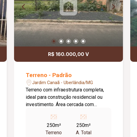
R$ 160.000,00 V
Terreno - Padrão
Jardim Canaã - Uberlândia/MG
Terreno com infraestrutura completa,
ideal para construção residencial ou
investimento. Área cercada com
eucaliptos e arames, proporcionando
delimitação do espaço e mais
250m²
250m²
privacidade. Excelente oportunidade
Terreno
A. Total
para quem busca praticidade,