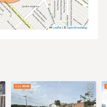
Leaflet
|
©
OpenStreetMap
Cód.
83343