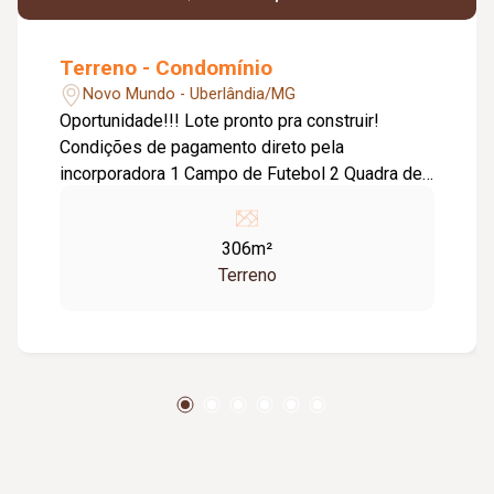
Terreno - Condomínio
Novo Mundo - Uberlândia/MG
Oportunidade!!! Lote pronto pra construir!
Condições de pagamento direto pela
incorporadora 1 Campo de Futebol 2 Quadra de
Areia 3 Playground 4 Escultura 5 Churrasqueiras
6 - Pergolado 7 Redário 8 Bosque com árvores
306m²
do cerrado e frutíferas 9 -Piscina Adulto
Terreno
climatizada 10 Piscina Infantil climatizada e
Brinquedo Aquático 11 Salão de Jogos e
Brinquedoteca 12 Academia 13 Vestiários 1
Portaria, Administração e Locker 2 Abrigo de
Resíduos Sólidos 3 Estação de Alongamento 4
Playground 1 5 Salão de Festas e Coworking 6
Vagas de estacionamento Terreno topografia
plana Excelente localização no condomínio Lote
de 306 metros²