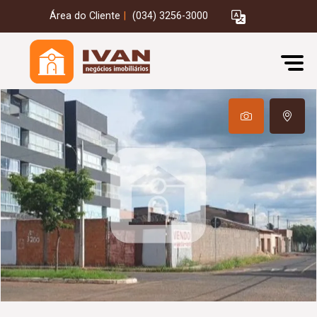
Área do Cliente
|
(034) 3256-3000